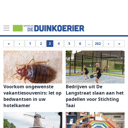
«
‹
1
2
3
4
5
6
...
262
›
»
Voorkom ongewenste
Bedrijven uit De
vakantiesouvenirs: let op
Langstraat slaan aan het
bedwantsen in uw
padellen voor Stichting
hotelkamer
Taai