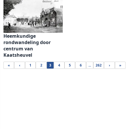
Heemkundige
rondwandeling door
centrum van
Kaatsheuvel
«
‹
1
2
3
4
5
6
...
262
›
»