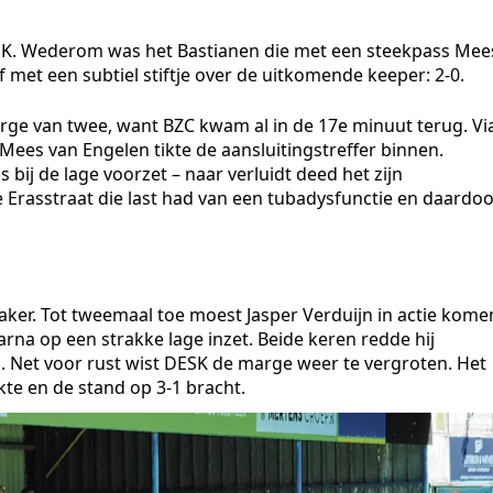
SK. Wederom was het Bastianen die met een steekpass Mee
f met een subtiel stiftje over de uitkomende keeper: 2-0.
rge van twee, want BZC kwam al in de 17e minuut terug. Vi
 Mees van Engelen tikte de aansluitingstreffer binnen.
 bij de lage voorzet – naar verluidt deed het zijn
rasstraat die last had van een tubadysfunctie en daardoo
aker. Tot tweemaal toe moest Jasper Verduijn in actie kome
aarna op een strakke lage inzet. Beide keren redde hij
ng. Net voor rust wist DESK de marge weer te vergroten. Het
te en de stand op 3-1 bracht.