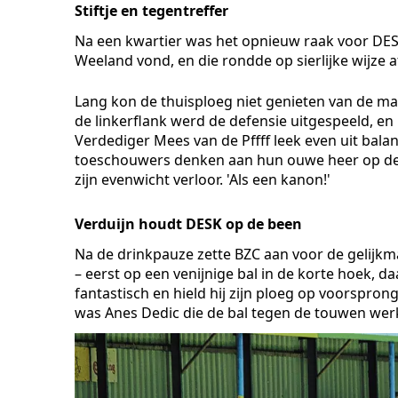
Stiftje en tegentreffer
Na een kwartier was het opnieuw raak voor DE
Weeland vond, en die rondde op sierlijke wijze a
Lang kon de thuisploeg niet genieten van de ma
de linkerflank werd de defensie uitgespeeld, en
Verdediger Mees van de Pffff leek even uit balans
toeschouwers denken aan hun ouwe heer op de E
zijn evenwicht verloor. 'Als een kanon!'
Verduijn houdt DESK op de been
Na de drinkpauze zette BZC aan voor de gelijkm
– eerst op een venijnige bal in de korte hoek, d
fantastisch en hield hij zijn ploeg op voorspro
was Anes Dedic die de bal tegen de touwen werk