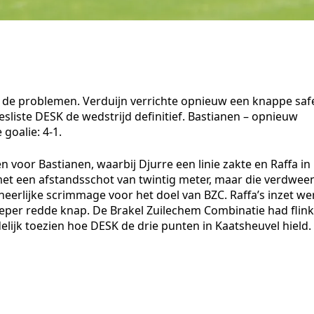
n de problemen. Verduijn verrichte opnieuw een knappe saf
esliste DESK de wedstrijd definitief. Bastianen – opnieuw
 goalie: 4-1.
 voor Bastianen, waarbij Djurre een linie zakte en Raffa in
met een afstandsschot van twintig meter, maar die verdwee
heerlijke scrimmage voor het doel van BZC. Raffa’s inzet we
eper redde knap. De Brakel Zuilechem Combinatie had flink
jk toezien hoe DESK de drie punten in Kaatsheuvel hield.