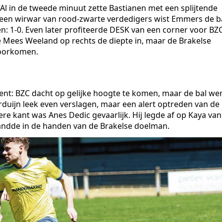
 Al in de tweede minuut zette Bastianen met een splijtende
n een wirwar van rood-zwarte verdedigers wist Emmers de b
n: 1-0. Even later profiteerde DESK van een corner voor BZ
 Mees Weeland op rechts de diepte in, maar de Brakelse
voorkomen.
ent: BZC dacht op gelijke hoogte te komen, maar de bal we
rduijn leek even verslagen, maar een alert optreden van de
e kant was Anes Dedic gevaarlijk. Hij legde af op Kaya van
landde in de handen van de Brakelse doelman.