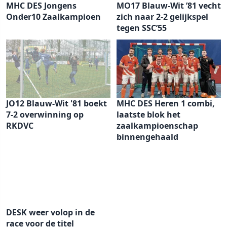
MHC DES Jongens
MO17 Blauw-Wit ’81 vecht
Onder10 Zaalkampioen
zich naar 2-2 gelijkspel
tegen SSC’55
JO12 Blauw-Wit '81 boekt
MHC DES Heren 1 combi,
7-2 overwinning op
laatste blok het
RKDVC
zaalkampioenschap
binnengehaald
DESK weer volop in de
race voor de titel