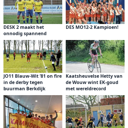
DESK 2 maakt het
DES MO12-2 Kampioen!
onnodig spannend
JO11 Blauw-Wit ‘81 on fire
Kaatsheuvelse Hetty van
in de derby tegen
de Wouw wint EK-goud
buurman Berkdijk
met wereldrecord