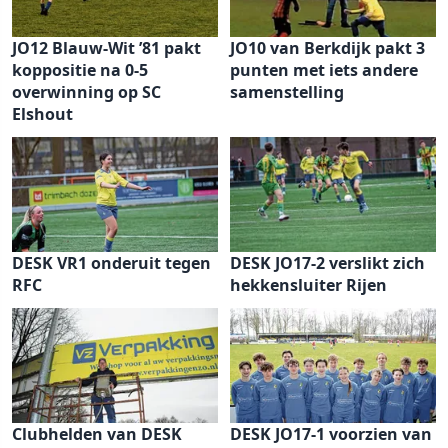
JO12 Blauw-Wit ’81 pakt
JO10 van Berkdijk pakt 3
koppositie na 0-5
punten met iets andere
overwinning op SC
samenstelling
Elshout
DESK VR1 onderuit tegen
DESK JO17-2 verslikt zich
RFC
hekkensluiter Rijen
Clubhelden van DESK
DESK JO17-1 voorzien van