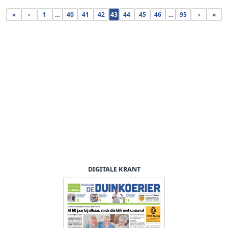
«
‹
1
...
40
41
42
43
44
45
46
...
95
›
»
DIGITALE KRANT