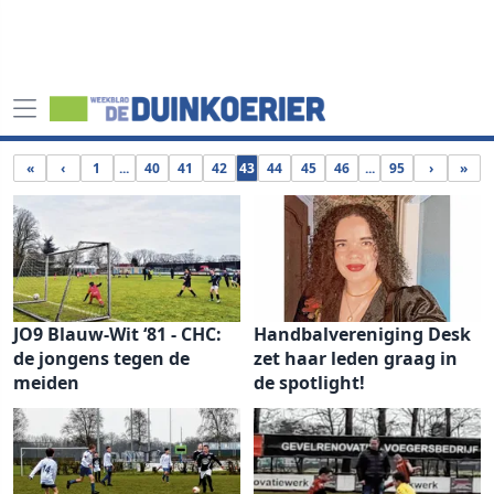
«
‹
1
...
40
41
42
43
44
45
46
...
95
›
»
JO9 Blauw-Wit ‘81 - CHC:
Handbalvereniging Desk
de jongens tegen de
zet haar leden graag in
meiden
de spotlight!