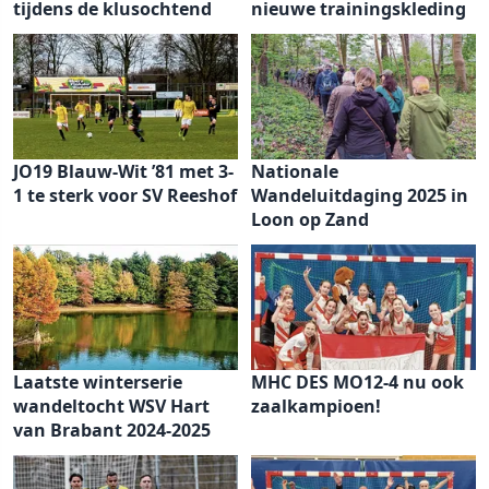
tijdens de klusochtend
nieuwe trainingskleding
JO19 Blauw-Wit ’81 met 3-
Nationale
1 te sterk voor SV Reeshof
Wandeluitdaging 2025 in
Loon op Zand
Laatste winterserie
MHC DES MO12-4 nu ook
wandeltocht WSV Hart
zaalkampioen!
van Brabant 2024-2025