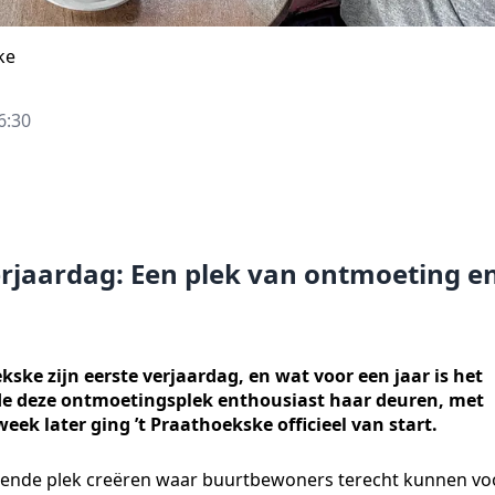
ke
6:30
verjaardag: Een plek van ontmoeting e
kske zijn eerste verjaardag, en wat voor een jaar is het
de deze ontmoetingsplek enthousiast haar deuren, met
eek later ging ’t Praathoekske officieel van start.
isende plek creëren waar buurtbewoners terecht kunnen vo