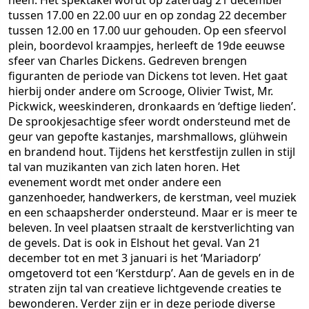
heen. Het spektakel wordt op zaterdag 21 december
tussen 17.00 en 22.00 uur en op zondag 22 december
tussen 12.00 en 17.00 uur gehouden. Op een sfeervol
plein, boordevol kraampjes, herleeft de 19de eeuwse
sfeer van Charles Dickens. Gedreven brengen
figuranten de periode van Dickens tot leven. Het gaat
hierbij onder andere om Scrooge, Olivier Twist, Mr.
Pickwick, weeskinderen, dronkaards en ‘deftige lieden’.
De sprookjesachtige sfeer wordt ondersteund met de
geur van gepofte kastanjes, marshmallows, glühwein
en brandend hout. Tijdens het kerstfestijn zullen in stijl
tal van muzikanten van zich laten horen. Het
evenement wordt met onder andere een
ganzenhoeder, handwerkers, de kerstman, veel muziek
en een schaapsherder ondersteund. Maar er is meer te
beleven. In veel plaatsen straalt de kerstverlichting van
de gevels. Dat is ook in Elshout het geval. Van 21
december tot en met 3 januari is het ‘Mariadorp’
omgetoverd tot een ‘Kerstdurp’. Aan de gevels en in de
straten zijn tal van creatieve lichtgevende creaties te
bewonderen. Verder zijn er in deze periode diverse