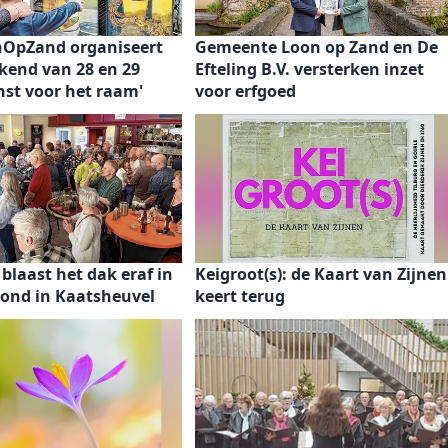
OpZand organiseert
Gemeente Loon op Zand en De
kend van 28 en 29
Efteling B.V. versterken inzet
st voor het raam'
voor erfgoed
 blaast het dak eraf in
Keigroot(s): de Kaart van Zijnen
bond in Kaatsheuvel
keert terug