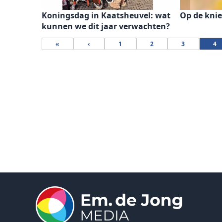
Koningsdag in Kaatsheuvel: wat
Op de knie
kunnen we dit jaar verwachten?
«
‹
1
2
3
4