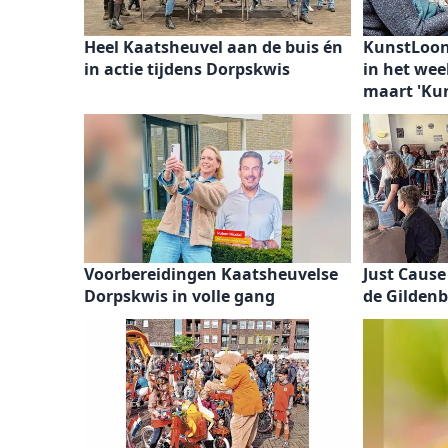
Heel Kaatsheuvel aan de buis én
KunstLoon
in actie tijdens Dorpskwis
in het wee
maart 'Kun
Voorbereidingen Kaatsheuvelse
Just Cause
Dorpskwis in volle gang
de Gilden