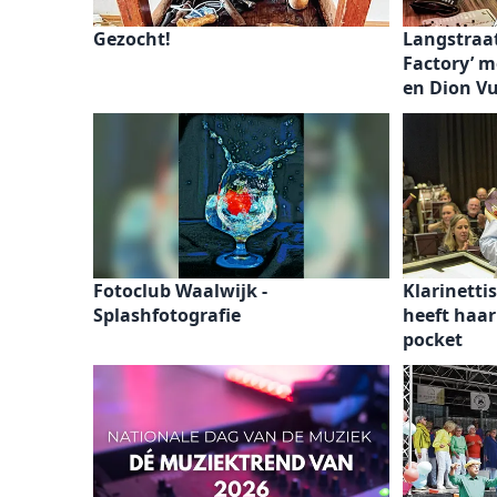
Gezocht!
Langstraat
Factory’ m
en Dion V
Fotoclub Waalwijk -
Klarinett
Splashfotografie
heeft haar
pocket