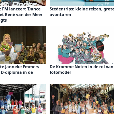
 FM lanceert ‘Dance
Stedentrips: kleine reizen, grot
et René van der Meer
avonturen
ugts
iste Janneke Emmers
De Kromme Noten in de rol van
 D-diploma in de
fotomodel