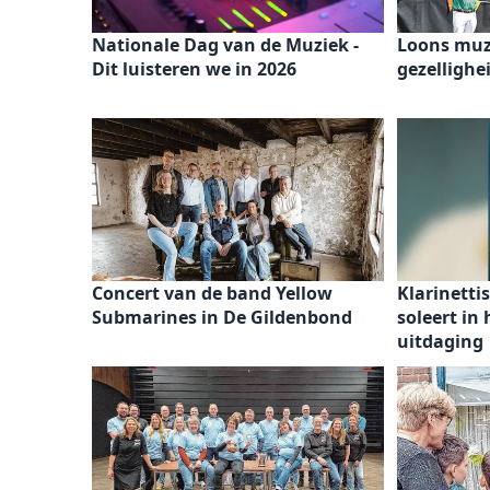
Nationale Dag van de Muziek -
Loons muzi
Dit luisteren we in 2026
gezellighe
Concert van de band Yellow
Klarinett
Submarines in De Gildenbond
soleert in
uitdaging