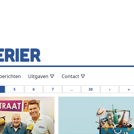
berichten
Uitgaven ▽
Contact ▽
5
6
7
...
30
›
»