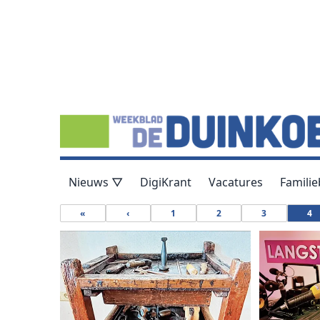
Nieuws ▽
DigiKrant
Vacatures
Familie
«
‹
1
2
3
4