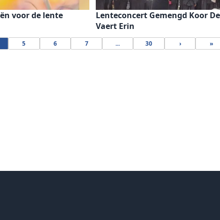
ën voor de lente
Lenteconcert Gemengd Koor De
Vaert Erin
5
6
7
...
30
›
»