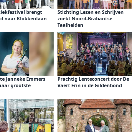
ekfestival brengt
Stichting Lezen en Schrijven
id naar Klokkenlaan
zoekt Noord-Brabantse
Taalhelden
iste Janneke Emmers
Prachtig Lenteconcert door De
 haar grootste
Vaert Erin in de Gildenbond