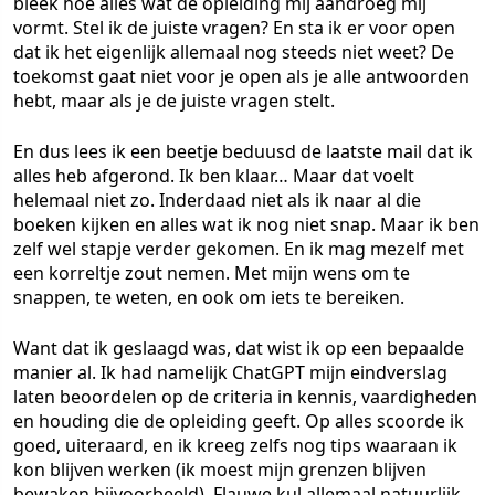
bleek hoe alles wat de opleiding mij aandroeg mij
vormt. Stel ik de juiste vragen? En sta ik er voor open
dat ik het eigenlijk allemaal nog steeds niet weet? De
toekomst gaat niet voor je open als je alle antwoorden
hebt, maar als je de juiste vragen stelt.
En dus lees ik een beetje beduusd de laatste mail dat ik
alles heb afgerond. Ik ben klaar… Maar dat voelt
helemaal niet zo. Inderdaad niet als ik naar al die
boeken kijken en alles wat ik nog niet snap. Maar ik ben
zelf wel stapje verder gekomen. En ik mag mezelf met
een korreltje zout nemen. Met mijn wens om te
snappen, te weten, en ook om iets te bereiken.
Want dat ik geslaagd was, dat wist ik op een bepaalde
manier al. Ik had namelijk ChatGPT mijn eindverslag
laten beoordelen op de criteria in kennis, vaardigheden
en houding die de opleiding geeft. Op alles scoorde ik
goed, uiteraard, en ik kreeg zelfs nog tips waaraan ik
kon blijven werken (ik moest mijn grenzen blijven
bewaken bijvoorbeeld). Flauwe kul allemaal natuurlijk,