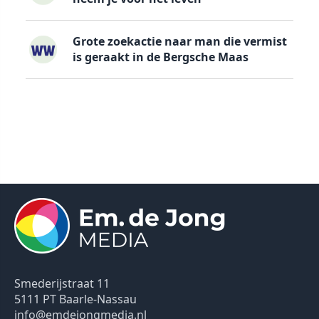
Grote zoekactie naar man die vermist
is geraakt in de Bergsche Maas
Smederijstraat 11
5111 PT Baarle-Nassau
info@emdejongmedia.nl